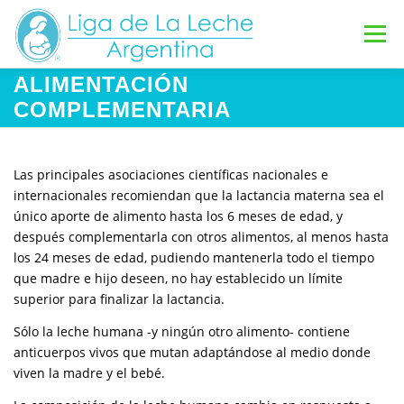
Saltar
al
Menú
contenido
ALIMENTACIÓN
INICIO
GRUPOS DE APOYO
COMPLEMENTARIA
INFORMACIÓN DE LACTANCIA
Las principales asociaciones científicas nacionales e
internacionales recomiendan que la lactancia materna sea el
único aporte de alimento hasta los 6 meses de edad, y
después complementarla con otros alimentos, al menos hasta
VOLUNTARIAS
CONTACTO
DONAR
los 24 meses de edad, pudiendo mantenerla todo el tiempo
que madre e hijo deseen, no hay establecido un límite
superior para finalizar la lactancia.
Sólo la leche humana -y ningún otro alimento- contiene
anticuerpos vivos que mutan adaptándose al medio donde
viven la madre y el bebé.