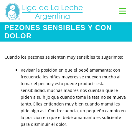
Saltar
al
Menú
contenido
PEZONES SENSIBLES Y CON
INICIO
GRUPOS DE APOYO
DOLOR
INFORMACIÓN DE LACTANCIA
Cuando los pezones se sienten muy sensibles te sugerimos:
Revisar la posición en que el bebé amamanta: con
frecuencia los niños mayores se mueven mucho al
VOLUNTARIAS
CONTACTO
DONAR
tomar el pecho y esto puede producir esta
sensibilidad, muchas madres nos cuentan que le
piden a su hijo que cuando tome la teta no se mueva
tanto. Ellos entienden muy bien cuando mamá les
pide algo así. Con frecuencia, un pequeño cambio en
la posición en que el bebé amamanta es suficiente
para disminuir el dolor.