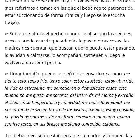
➳ Deberían hacerse entre 10 y 12 tomas efectivas en 24 horas
(nos referimos a tomas en las que el bebé repite patrones de
estar succionando de forma rítmica y luego se lo escucha
tragar).
➳ Si bien se ofrece el pecho cuando se observan las señales,
a veces puede ocurrir que además le pasen otras cosas: las
madres nos cuentan que buscan qué le puede estar pasando,
lo ayudan a calmarse, lo acompañan, sostienen y luego le
vuelven a ofrecer el pecho.
➳ Llorar también puede ser señal de sensaciones como:
me
siento solo, tengo frío, tengo calor, estoy asustado, estoy aburrido,
la vida es estresante, me sometieron a demasiadas cosas, este
mundo no me gusta, me sacaron del útero de mi mamá y extraño
el silencio, su temperatura y humedad, me molesta el pañal, me
pasearon de brazo en brazo de las visitas, me pica, estoy cansado,
no puedo dormirme, estoy molesto, necesito a mi mamá, quiero
sentirte cerca, en tus brazos me siento contenido, cuidame.
Los bebés necesitan estar cerca de su madre (y también, las