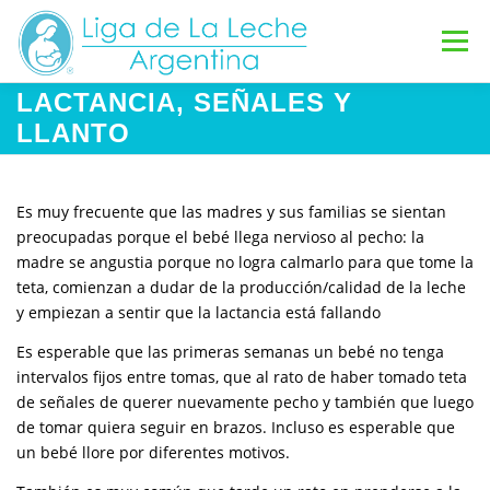
Saltar
al
Menú
contenido
LACTANCIA, SEÑALES Y
INICIO
GRUPOS DE APOYO
LLANTO
INFORMACIÓN DE LACTANCIA
Es muy frecuente que las madres y sus familias se sientan
preocupadas porque el bebé llega nervioso al pecho: la
madre se angustia porque no logra calmarlo para que tome la
teta, comienzan a dudar de la producción/calidad de la leche
VOLUNTARIAS
CONTACTO
DONAR
y empiezan a sentir que la lactancia está fallando
Es esperable que las primeras semanas un bebé no tenga
intervalos fijos entre tomas, que al rato de haber tomado teta
de señales de querer nuevamente pecho y también que luego
de tomar quiera seguir en brazos. Incluso es esperable que
un bebé llore por diferentes motivos.