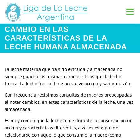
Saltar
al
Menú
contenido
CAMBIO EN LAS
INICIO
GRUPOS DE APOYO
CARACTERÍSTICAS DE LA
LECHE HUMANA ALMACENADA
INFORMACIÓN DE LACTANCIA
La leche materna que ha sido extraída y almacenada no
siempre guarda las mismas características que la leche
VOLUNTARIAS
CONTACTO
DONAR
fresca. La leche fresca tiene un suave aroma y sabor dulzón.
Con frecuencia recibimos consultas de madres preocupadas
al notar cambios, en estas características de la leche, una vez
almacenada.
Es muy común que la leche tome durante la conservación un
aroma y características diferentes, a veces esto puede
relacionarse con aquello que consumió la madre (como